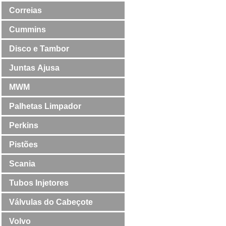
Correias
Cummins
Disco e Tambor
Juntas Ajusa
MWM
Palhetas Limpador
Perkins
Pistões
Scania
Tubos Injetores
Válvulas do Cabeçote
Volvo