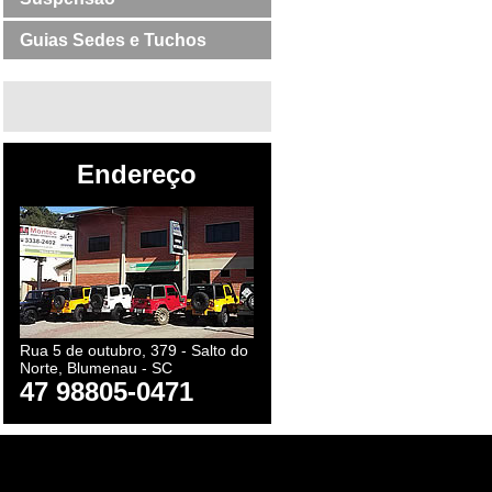
Guias Sedes e Tuchos
Endereço
Rua 5 de outubro, 379 - Salto do
Norte, Blumenau - SC
47 98805-0471