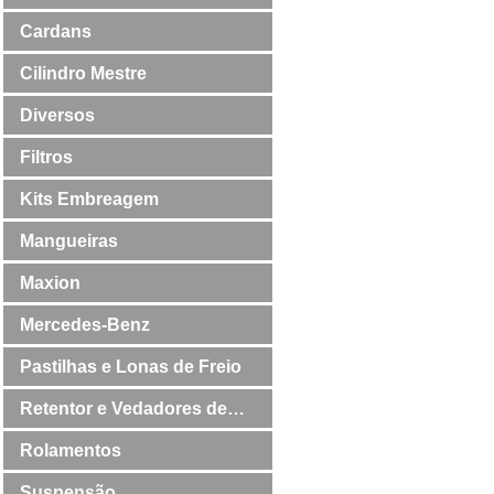
Cardans
Cilindro Mestre
Diversos
Filtros
Kits Embreagem
Mangueiras
Maxion
Mercedes-Benz
Pastilhas e Lonas de Freio
Retentor e Vedadores de
Válvulas
Rolamentos
Suspensão