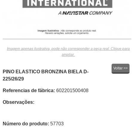
Imagem apenas ilustrativa, pode não corresponder a peça real. Clique para
ampliar.
Voltar >>
PINO ELASTICO BRONZINA BIELA D-
225/26/29
Referencias de fábrica:
602201500408
Observações:
Número do produto:
57703