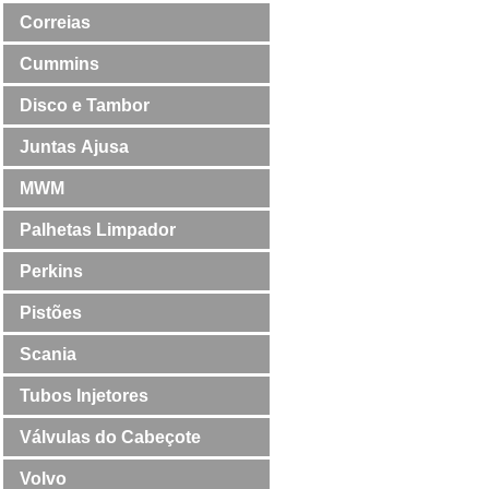
Correias
Cummins
Disco e Tambor
Juntas Ajusa
MWM
Palhetas Limpador
Perkins
Pistões
Scania
Tubos Injetores
Válvulas do Cabeçote
Volvo