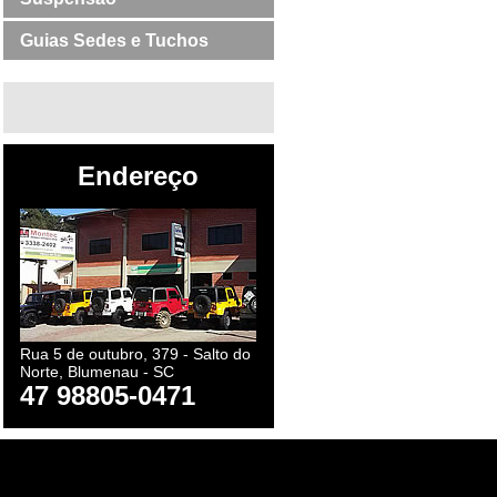
Guias Sedes e Tuchos
Endereço
Rua 5 de outubro, 379 - Salto do
Norte, Blumenau - SC
47 98805-0471