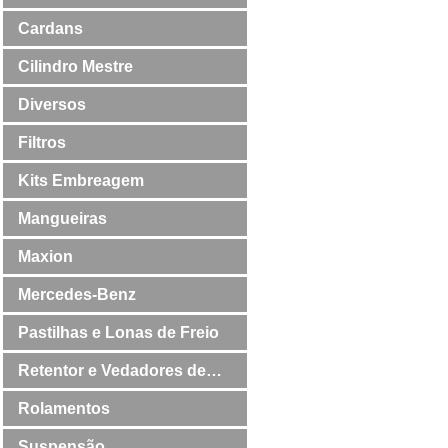
Cardans
Cilindro Mestre
Diversos
Filtros
Kits Embreagem
Mangueiras
Maxion
Mercedes-Benz
Pastilhas e Lonas de Freio
Retentor e Vedadores de
Válvulas
Rolamentos
Suspensão