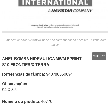
Imagem apenas ilustrativa, pode não corresponder a peça real. Clique para
ampliar.
Voltar >>
ANEL BOMBA HIDRAULICA MWM SPRINT
S10 FRONTIER/X TERRA
Referencias de fábrica:
940788550094
Observações:
94 X 3,5
Número do produto:
40770