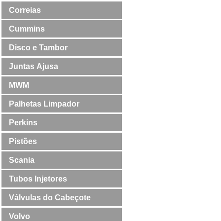
Correias
Cummins
Disco e Tambor
Juntas Ajusa
MWM
Palhetas Limpador
Perkins
Pistões
Scania
Tubos Injetores
Válvulas do Cabeçote
Volvo