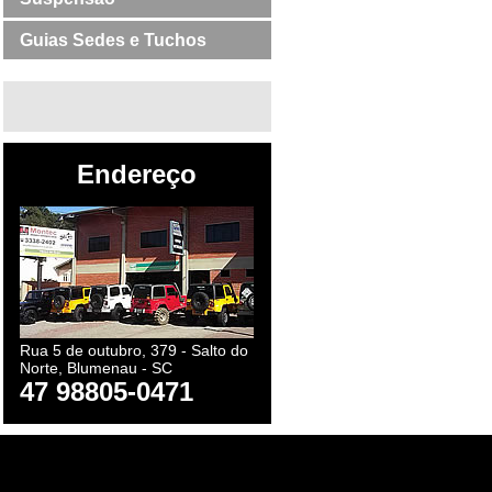
Guias Sedes e Tuchos
Endereço
Rua 5 de outubro, 379 - Salto do
Norte, Blumenau - SC
47 98805-0471