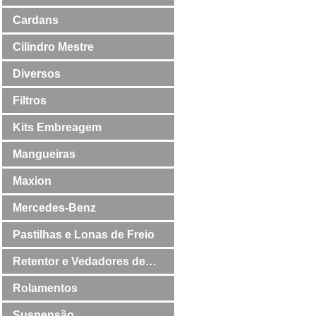
Cardans
Cilindro Mestre
Diversos
Filtros
Kits Embreagem
Mangueiras
Maxion
Mercedes-Benz
Pastilhas e Lonas de Freio
Retentor e Vedadores de
Válvulas
Rolamentos
Suspensão