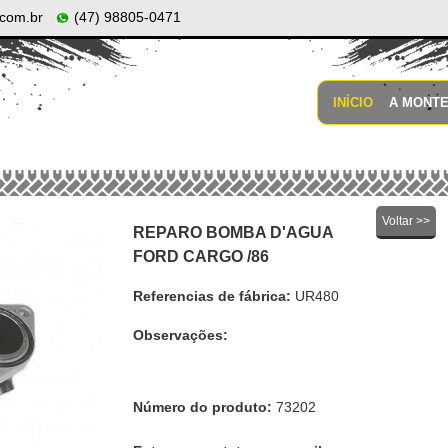
com.br
(47) 98805-0471
INÍCIO
A MONT
Voltar >>
REPARO BOMBA D'AGUA
FORD CARGO /86
Referencias de fábrica:
UR480
Observações:
Número do produto:
73202