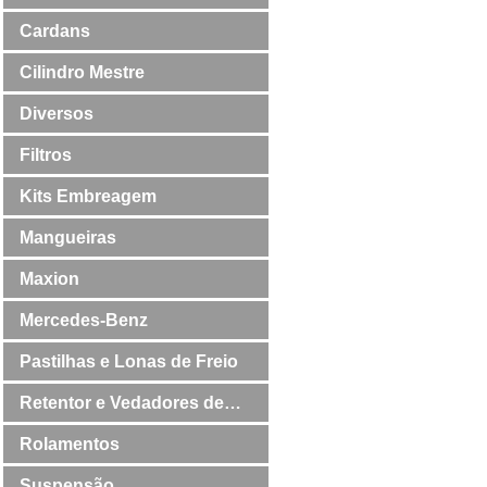
Cardans
Cilindro Mestre
Diversos
Filtros
Kits Embreagem
Mangueiras
Maxion
Mercedes-Benz
Pastilhas e Lonas de Freio
Retentor e Vedadores de
Válvulas
Rolamentos
Suspensão