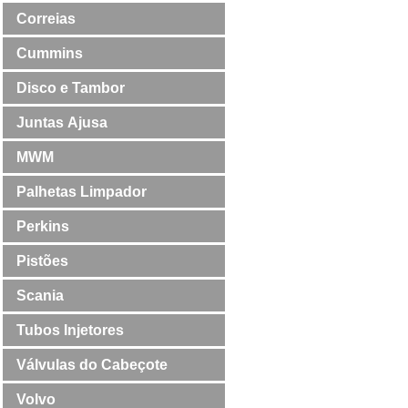
Correias
Cummins
Disco e Tambor
Juntas Ajusa
MWM
Palhetas Limpador
Perkins
Pistões
Scania
Tubos Injetores
Válvulas do Cabeçote
Volvo