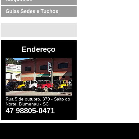
Guias Sedes e Tuchos
Endereço
Rua 5 de outubro, 379 - Salto do
Norte, Blumenau - SC
47 98805-0471